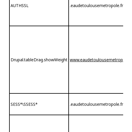
AUTHSSL
.eaudetoulousemetropole.fr
Drupal.tableDrag.showWeight
www.eaudetoulousemetropole.f
SESS*\SSESS*
.eaudetoulousemetropole.fr