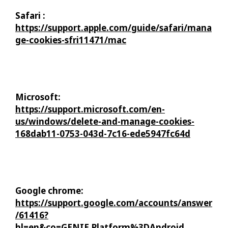
Safari :
https://support.apple.com/guide/safari/mana
ge-cookies-sfri11471/mac
Microsoft:
https://support.microsoft.com/en-
us/windows/delete-and-manage-cookies-
168dab11-0753-043d-7c16-ede5947fc64d
Google chrome:
https://support.google.com/accounts/answer
/61416?
hl=en&co=GENIE.Platform%3DAndroid