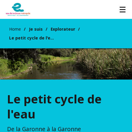
Home
Je suis
Explorateur
Le petit cycle de l'eau
Le petit cycle de
l'eau
De la Garonne à la Garonne