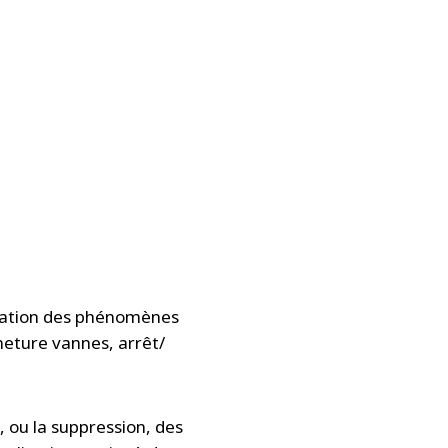
rétation des phénomènes
meture vannes, arrêt/
n, ou la suppression, des